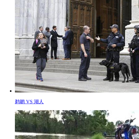
鹈鹕 VS 湖人