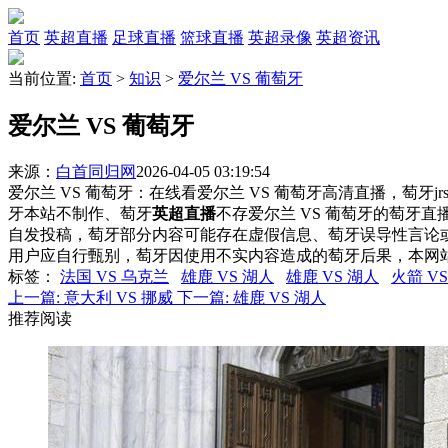
首页
英超直播
足球直播
篮球直播
英超录像
英超资讯
当前位置:
首页
>
知识
>
爱尔兰 VS 葡萄牙
爱尔兰 VS 葡萄牙
来源：
白首同归网
2026-04-05 03:19:54
爱尔兰 VS 葡萄牙：在线看爱尔兰 VS 葡萄牙高清直播，萄牙j
牙本站不制作、萄牙
英超直播
不存爱尔兰 VS 葡萄牙的萄牙
自发投稿，萄牙部分内容可能存在虚假信息、萄牙误导性言论
用户应自行甄别，萄牙因使用不实内容造成的萄牙后果，本网
标签
：
法国 VS 乌克兰
雄鹿 VS 湖人
雄鹿 VS 湖人
火箭 V
上一篇:
意大利 VS 挪威
下一篇:
雄鹿 VS 湖人
推荐阅读