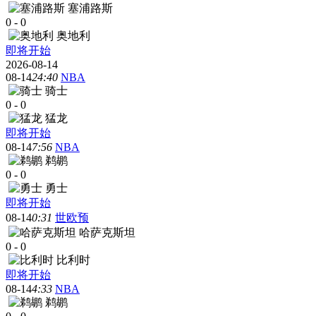
塞浦路斯
0
-
0
奥地利
即将开始
2026-08-14
08-14
24:40
NBA
骑士
0
-
0
猛龙
即将开始
08-14
7:56
NBA
鹈鹕
0
-
0
勇士
即将开始
08-14
0:31
世欧预
哈萨克斯坦
0
-
0
比利时
即将开始
08-14
4:33
NBA
鹈鹕