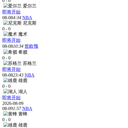
0
-
0
爱尔兰
即将开始
08-08
4:34
NBA
尼克斯
0
-
0
魔术
即将开始
08-08
10:34
世欧预
希腊
0
-
0
苏格兰
即将开始
08-08
23:43
NBA
雄鹿
0
-
0
湖人
即将开始
2026-08-09
08-09
1:57
NBA
黄蜂
0
-
0
雄鹿