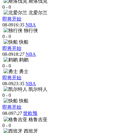
斯洛伐克
0
-
0
北爱尔兰
即将开始
08-09
16:35
NBA
独行侠
0
-
0
快船
即将开始
08-09
18:27
NBA
鹈鹕
0
-
0
勇士
即将开始
08-09
23:35
NBA
凯尔特人
0
-
0
快船
即将开始
08-09
7:27
世欧预
格鲁吉亚
0
-
0
西班牙