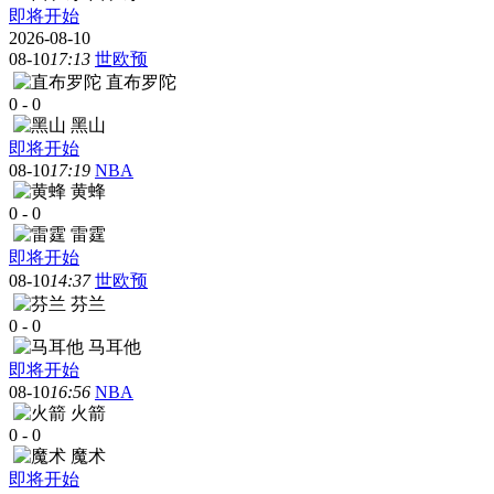
即将开始
2026-08-10
08-10
17:13
世欧预
直布罗陀
0
-
0
黑山
即将开始
08-10
17:19
NBA
黄蜂
0
-
0
雷霆
即将开始
08-10
14:37
世欧预
芬兰
0
-
0
马耳他
即将开始
08-10
16:56
NBA
火箭
0
-
0
魔术
即将开始