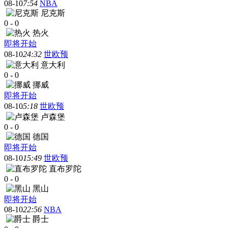
08-10
7:54
NBA
尼克斯
0
-
0
热火
即将开始
08-10
24:32
世欧预
意大利
0
-
0
挪威
即将开始
08-10
5:18
世欧预
卢森堡
0
-
0
德国
即将开始
08-10
15:49
世欧预
直布罗陀
0
-
0
黑山
即将开始
08-10
22:56
NBA
爵士