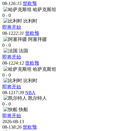
08-12
6:15
世欧预
哈萨克斯坦
0
-
0
比利时
即将开始
08-12
22:31
世欧预
阿塞拜疆
0
-
0
法国
即将开始
08-12
24:12
世欧预
哈萨克斯坦
0
-
0
比利时
即将开始
08-12
17:39
NBA
凯尔特人
0
-
0
快船
即将开始
2026-08-13
08-13
8:26
世欧预