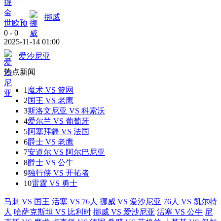
挪威
世欧预
0
-
0
2025-11-14 01:00
爱沙尼亚
热点新闻
1
魔术 VS 篮网
2
国王 VS 老鹰
3
斯洛文尼亚 VS 科索沃
4
爱尔兰 VS 葡萄牙
5
阿塞拜疆 VS 法国
6
爵士 VS 老鹰
7
安道尔 VS 阿尔巴尼亚
8
爵士 VS 公牛
9
独行侠 VS 开拓者
10
雷霆 VS 勇士
马刺 VS 国王
活塞 VS 76人
挪威 VS 爱沙尼亚
76人 VS 凯尔特
人
哈萨克斯坦 VS 比利时
挪威 VS 爱沙尼亚
活塞 VS 公牛
尼