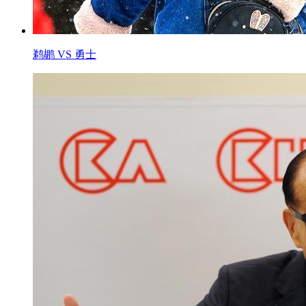
鹈鹕 VS 勇士