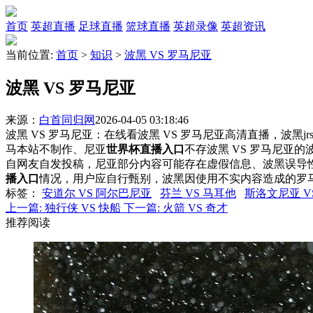
首页
英超直播
足球直播
篮球直播
英超录像
英超资讯
当前位置:
首页
>
知识
>
波黑 VS 罗马尼亚
波黑 VS 罗马尼亚
来源：
白首同归网
2026-04-05 03:18:46
波黑 VS 罗马尼亚：在线看波黑 VS 罗马尼亚高清直播，波黑j
马本站不制作、尼亚
世界杯直播入口
不存波黑 VS 罗马尼亚
自网友自发投稿，尼亚部分内容可能存在虚假信息、波黑误导
播入口
情况，用户应自行甄别，波黑因使用不实内容造成的罗
标签
：
安道尔 VS 阿尔巴尼亚
芬兰 VS 马耳他
斯洛文尼亚 V
上一篇:
独行侠 VS 快船
下一篇:
火箭 VS 奇才
推荐阅读