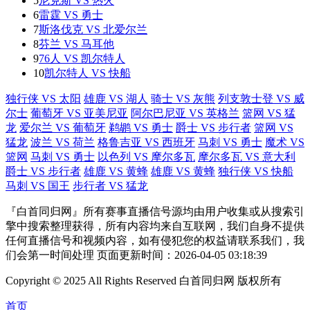
5
尼克斯 VS 热火
6
雷霆 VS 勇士
7
斯洛伐克 VS 北爱尔兰
8
芬兰 VS 马耳他
9
76人 VS 凯尔特人
10
凯尔特人 VS 快船
独行侠 VS 太阳
雄鹿 VS 湖人
骑士 VS 灰熊
列支敦士登 VS 威
尔士
葡萄牙 VS 亚美尼亚
阿尔巴尼亚 VS 英格兰
篮网 VS 猛
龙
爱尔兰 VS 葡萄牙
鹈鹕 VS 勇士
爵士 VS 步行者
篮网 VS
猛龙
波兰 VS 荷兰
格鲁吉亚 VS 西班牙
马刺 VS 勇士
魔术 VS
篮网
马刺 VS 勇士
以色列 VS 摩尔多瓦
摩尔多瓦 VS 意大利
爵士 VS 步行者
雄鹿 VS 黄蜂
雄鹿 VS 黄蜂
独行侠 VS 快船
马刺 VS 国王
步行者 VS 猛龙
『白首同归网』所有赛事直播信号源均由用户收集或从搜索引
擎中搜索整理获得，所有内容均来自互联网，我们自身不提供
任何直播信号和视频内容，如有侵犯您的权益请联系我们，我
们会第一时间处理 页面更新时间：2026-04-05 03:18:39
Copyright © 2025 All Rights Reserved 白首同归网 版权所有
首页