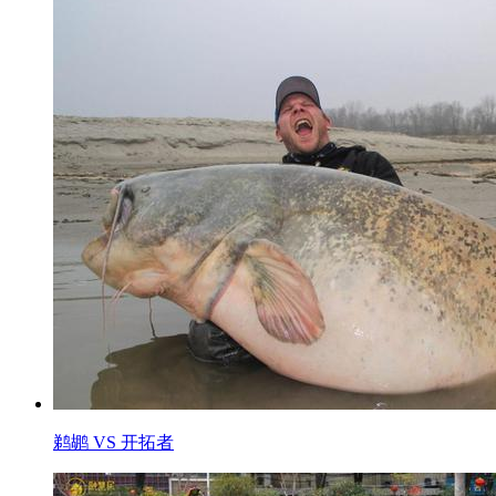
鹈鹕 VS 开拓者