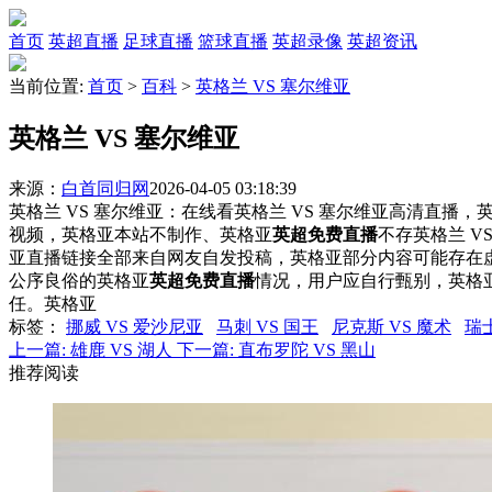
首页
英超直播
足球直播
篮球直播
英超录像
英超资讯
当前位置:
首页
>
百科
>
英格兰 VS 塞尔维亚
英格兰 VS 塞尔维亚
来源：
白首同归网
2026-04-05 03:18:39
英格兰 VS 塞尔维亚：在线看英格兰 VS 塞尔维亚高清直播，英
视频，英格亚本站不制作、英格亚
英超免费直播
不存英格兰 
亚直播链接全部来自网友自发投稿，英格亚部分内容可能存在
公序良俗的英格亚
英超免费直播
情况，用户应自行甄别，英格
任。英格亚
标签
：
挪威 VS 爱沙尼亚
马刺 VS 国王
尼克斯 VS 魔术
瑞士
上一篇:
雄鹿 VS 湖人
下一篇:
直布罗陀 VS 黑山
推荐阅读